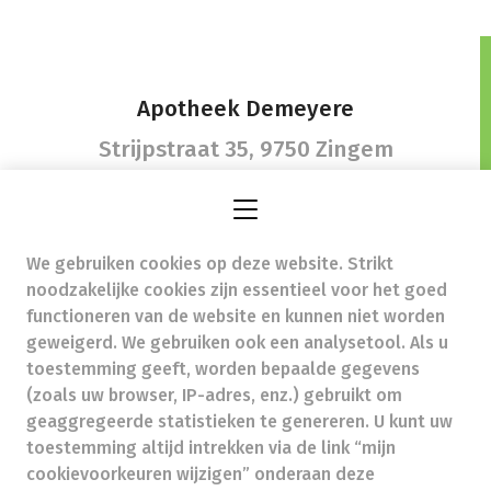
Apotheek Demeyere
Strijpstraat 35,
9750 Zingem
We gebruiken cookies op deze website. Strikt
info@apotheekdemeyere.be
- Ondernemingsnummer
noodzakelijke cookies zijn essentieel voor het goed
(BTW nr.) (BE)0422822208
functioneren van de website en kunnen niet worden
Beroepstitel:
Apotheker werkzaam in België
geweigerd. We gebruiken ook een analysetool. Als u
toestemming geeft, worden bepaalde gegevens
Beroepsvereniging:
Algemene Pharmaceutische
Bond
autorisatienummer FAGG 455702
(zoals uw browser, IP-adres, enz.) gebruikt om
Valt onder toezicht van de Orde der Apothekers,
geaggregeerde statistieken te genereren. U kunt uw
02/537.42.67, Henri Jasparlaan 94 1060 Brussel
toestemming altijd intrekken via de link “mijn
Deontologie:
Code van de farmaceutische plichtenleer
cookievoorkeuren wijzigen” onderaan deze
Tarieven terugbetaalde zorg